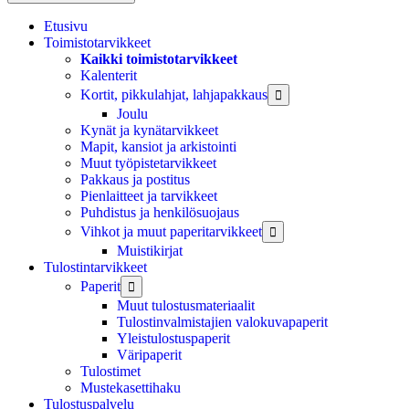
Etusivu
Toimistotarvikkeet
Kaikki toimistotarvikkeet
Kalenterit
Kortit, pikkulahjat, lahjapakkaus

Joulu
Kynät ja kynätarvikkeet
Mapit, kansiot ja arkistointi
Muut työpistetarvikkeet
Pakkaus ja postitus
Pienlaitteet ja tarvikkeet
Puhdistus ja henkilösuojaus
Vihkot ja muut paperitarvikkeet

Muistikirjat
Tulostintarvikkeet
Paperit

Muut tulostusmateriaalit
Tulostinvalmistajien valokuvapaperit
Yleistulostuspaperit
Väripaperit
Tulostimet
Mustekasettihaku
Tulostuspalvelu