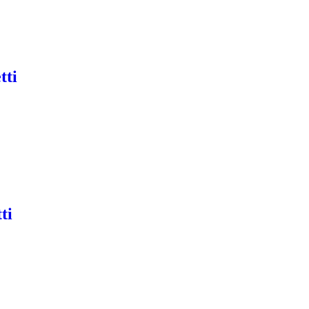
tti
ti