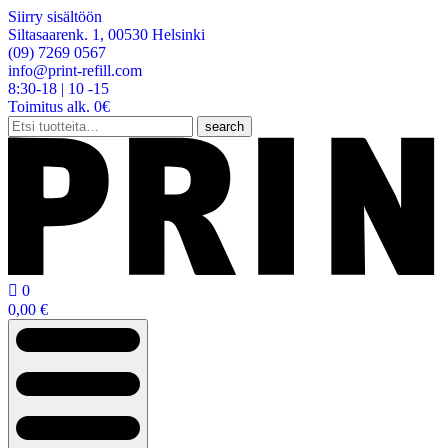
Siirry sisältöön
Siltasaarenk. 1, 00530 Helsinki
(09) 7269 0567
info@print-refill.com
8:30-18 | 10 -15
Toimitus alk. 0€
Etsi:
search

0
0,00
€