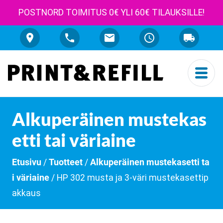
POSTNORD TOIMITUS 0€ YLI 60€ TILAUKSILLE!
Alkuperäinen mustekas
etti tai väriaine
Etusivu
/
Tuotteet
/
Alkuperäinen mustekasetti ta
i väriaine
/ HP 302 musta ja 3-väri mustekasettip
akkaus