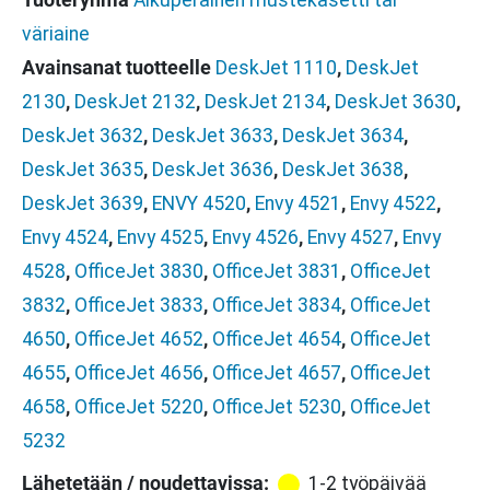
Tuoteryhmä
Alkuperäinen mustekasetti tai
väriaine
Avainsanat tuotteelle
DeskJet 1110
,
DeskJet
2130
,
DeskJet 2132
,
DeskJet 2134
,
DeskJet 3630
,
DeskJet 3632
,
DeskJet 3633
,
DeskJet 3634
,
DeskJet 3635
,
DeskJet 3636
,
DeskJet 3638
,
DeskJet 3639
,
ENVY 4520
,
Envy 4521
,
Envy 4522
,
Envy 4524
,
Envy 4525
,
Envy 4526
,
Envy 4527
,
Envy
4528
,
OfficeJet 3830
,
OfficeJet 3831
,
OfficeJet
3832
,
OfficeJet 3833
,
OfficeJet 3834
,
OfficeJet
4650
,
OfficeJet 4652
,
OfficeJet 4654
,
OfficeJet
4655
,
OfficeJet 4656
,
OfficeJet 4657
,
OfficeJet
4658
,
OfficeJet 5220
,
OfficeJet 5230
,
OfficeJet
5232
Lähetetään / noudettavissa:
1-2 työpäivää