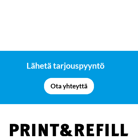
Lähetä tarjouspyyntö
Ota yhteyttä