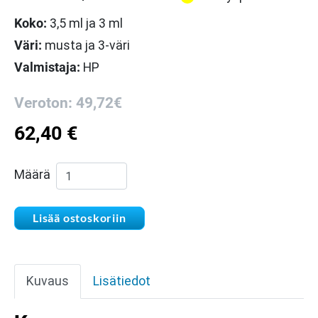
Koko:
3,5 ml ja 3 ml
Väri:
musta ja 3-väri
Valmistaja:
HP
Veroton: 49,72€
62,40
€
HP 302 musta ja 3-väri mustekasettipakkaus
Määrä
Lisää ostoskoriin
Kuvaus
Lisätiedot