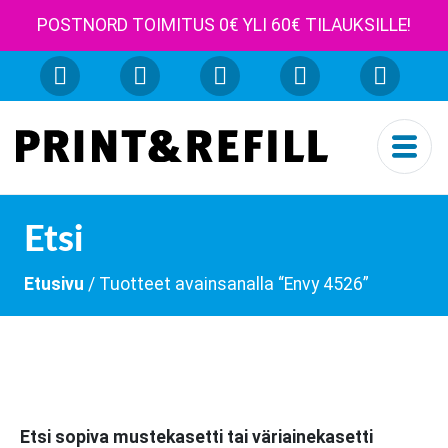
POSTNORD TOIMITUS 0€ YLI 60€ TILAUKSILLE!
Etsi
Etusivu
/ Tuotteet avainsanalla “Envy 4526”
Etsi sopiva mustekasetti tai väriainekasetti