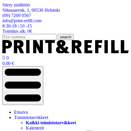
Siirry sisältöön
Siltasaarenk. 1, 00530 Helsinki
(09) 7269 0567
info@print-refill.com
8:30-18 | 10 -15
Toimitus alk. 0€
Etsi:
search

0
0,00
€
Etusivu
Toimistotarvikkeet
Kaikki toimistotarvikkeet
Kalenterit