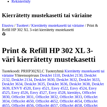
Rekisteröidy
Kierrätetty mustekasetti tai väriaine
Etusivu
/
Tuotteet
/
Kierrätetty mustekasetti tai väriaine
/ Print &
Refill HP 302 XL 3-väri kierrätetty mustekasetti
Print & Refill HP 302 XL 3-
väri kierrätetty mustekasetti
Tuotekoodi:
PRHP302XLC
Tuoteryhmä
Kierrätetty mustekasetti tai
väriaine
Yhteensopivuus
DeskJet 1110
,
DeskJet 2130
,
DeskJet
2132
,
DeskJet 2134
,
DeskJet 3630
,
DeskJet 3632
,
DeskJet 3633
,
DeskJet 3634
,
DeskJet 3635
,
DeskJet 3636
,
DeskJet 3638
,
DeskJet
3639
,
ENVY 4520
,
Envy 4521
,
Envy 4522
,
Envy 4524
,
Envy
4525
,
Envy 4526
,
Envy 4527
,
Envy 4528
,
kierrätys
,
OfficeJet
3830
,
OfficeJet 3831
,
OfficeJet 3832
,
OfficeJet 3833
,
OfficeJet
3834
,
OfficeJet 4650
,
OfficeJet 4652
,
OfficeJet 4654
,
OfficeJet
4655
,
OfficeJet 4656
,
OfficeJet 4657
,
OfficeJet 4658
,
OfficeJet