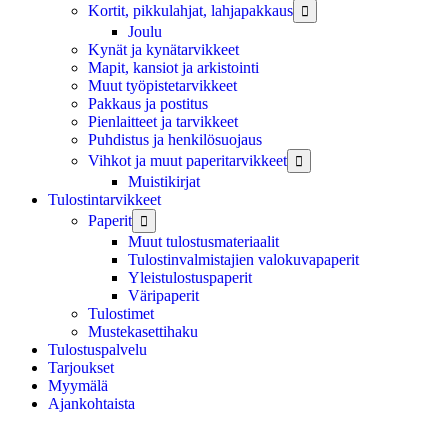
Kortit, pikkulahjat, lahjapakkaus

Joulu
Kynät ja kynätarvikkeet
Mapit, kansiot ja arkistointi
Muut työpistetarvikkeet
Pakkaus ja postitus
Pienlaitteet ja tarvikkeet
Puhdistus ja henkilösuojaus
Vihkot ja muut paperitarvikkeet

Muistikirjat
Tulostintarvikkeet
Paperit

Muut tulostusmateriaalit
Tulostinvalmistajien valokuvapaperit
Yleistulostuspaperit
Väripaperit
Tulostimet
Mustekasettihaku
Tulostuspalvelu
Tarjoukset
Myymälä
Ajankohtaista