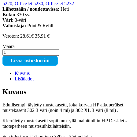
5220
,
OfficeJet 5230
,
OfficeJet 5232
Lähetetään / noudettavissa:
Heti
Koko:
330 ss.
Väri:
3-väri
Valmistaja:
Print & Refill
Veroton: 28,61€
35,91
€
Määrä
Print
&
Lisää ostoskoriin
Refill
HP
Kuvaus
302
Lisätiedot
XL
3-
väri
Kuvaus
kierrätetty
mustekasetti
Edullisempi, täytetty mustekasetti, joka korvaa HP alkuperäiset
määrä
mustekasetit 302 3-väri (noin 4 ml) ja 302 XL 3-väri (8 ml) .
Kierrätetty mustekasetti sopii mm. yllä mainittuihin HP DeskJet -
tuoteperheen mustesuihkulaitteisiin.
Sen tulostusmäärä on jopa 330 ss. 5 % peitolla.