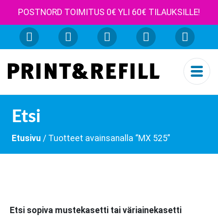
POSTNORD TOIMITUS 0€ YLI 60€ TILAUKSILLE!
Etsi
Etusivu
/ Tuotteet avainsanalla “MX 525”
Etsi sopiva mustekasetti tai väriainekasetti