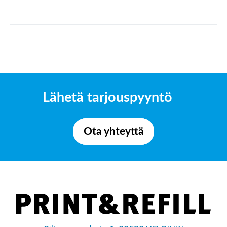
Lähetä tarjouspyyntö
Ota yhteyttä