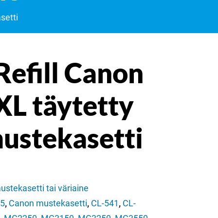
setti
Refill Canon
XL täytetty
mustekasetti
ustekasetti tai väriaine
5
,
Canon mustekasetti
,
CL-541
,
CL-