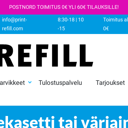
POSTNORD TOIMITUS 0€ YLI 60€ TILAUKSILLE!
info@print-
8:30-18 | 10
Toimitus al
refill.com
-15
0€
tarvikkeet
Tulostuspalvelu
Tarjoukset
kasetti tai väriai