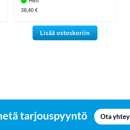
Heti
38,40
€
Lisää ostoskoriin
hetä tarjouspyyntö
Ota yhtey