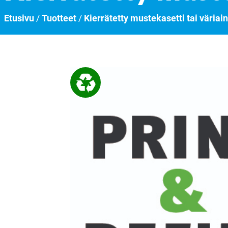
Etusivu
/
Tuotteet
/
Kierrätetty mustekasetti tai väriai