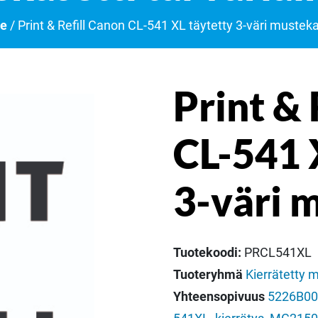
ne
/ Print & Refill Canon CL-541 XL täytetty 3-väri musteka
Print & 
CL-541 
3-väri 
Tuotekoodi:
PRCL541XL
Tuoteryhmä
Kierrätetty m
Yhteensopivuus
5226B00