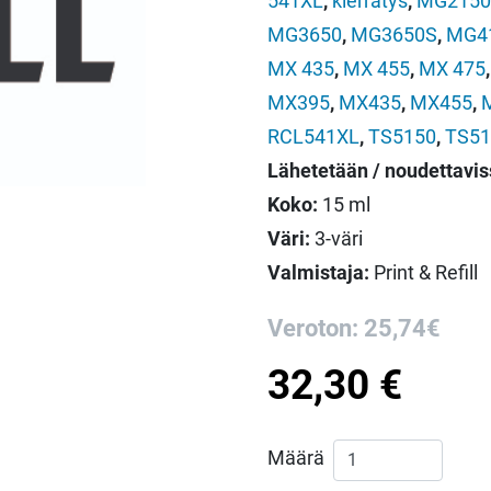
541XL
,
kierrätys
,
MG2150
MG3650
,
MG3650S
,
MG4
MX 435
,
MX 455
,
MX 475
MX395
,
MX435
,
MX455
,
RCL541XL
,
TS5150
,
TS51
Lähetetään / noudettavis
Koko:
15 ml
Väri:
3-väri
Valmistaja:
Print & Refill
Veroton: 25,74€
32,30
€
Print & Refill Can
Määrä