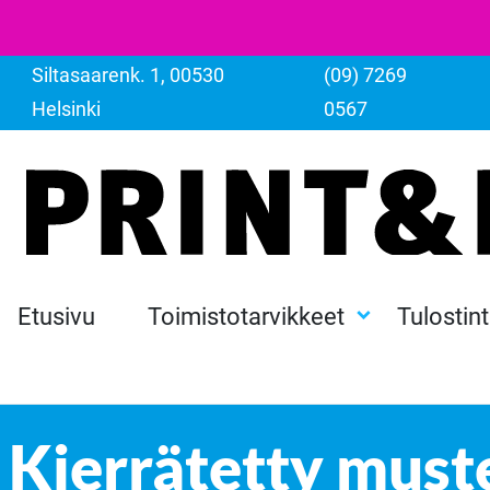
Siltasaarenk. 1, 00530
(09) 7269
Helsinki
0567
Etusivu
Toimistotarvikkeet
Tulostin
Kierrätetty muste