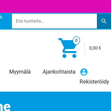
k.
Etsi:
search

0
0,00
€
Myymälä
Ajankohtaista
Rekisteröidy
ne