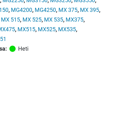
,
MG2250
,
MG3150
,
MG3250
,
MG3550
,
150
,
MG4200
,
MG4250
,
MX 375
,
MX 395
,
,
MX 515
,
MX 525
,
MX 535
,
MX375
,
MX475
,
MX515
,
MX525
,
MX535
,
51
sa:
Heti
on CL-541 XL täytetty 3-väri mustekasetti määrä