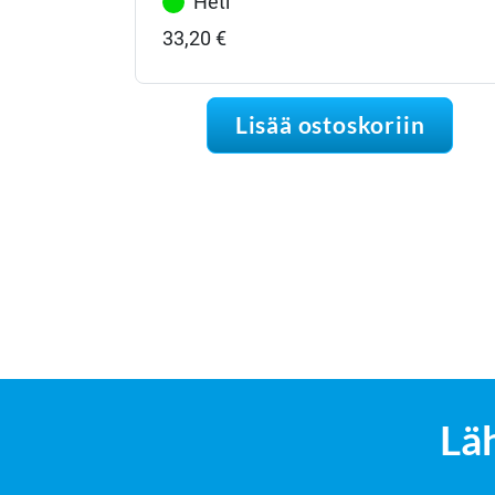
Heti
33,20
€
Lisää ostoskoriin
Lä