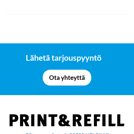
Lähetä tarjouspyyntö
Ota yhteyttä