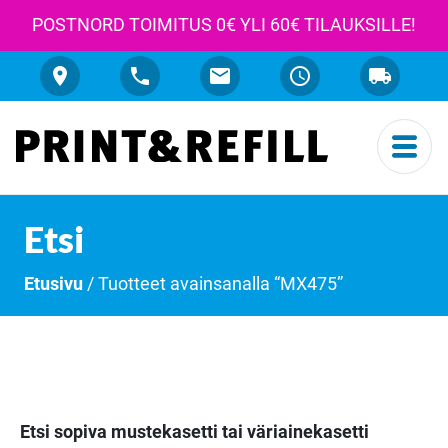
POSTNORD TOIMITUS 0€ YLI 60€ TILAUKSILLE!
Etsi
Etusivu
/ Tuotteet avainsanalla “MX475”
Etsi sopiva mustekasetti tai väriainekasetti