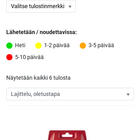
Lähetetään / noudettavissa:
Heti
1-2 päivää
3-5 päivää
5-10 päivää
Näytetään kaikki 6 tulosta