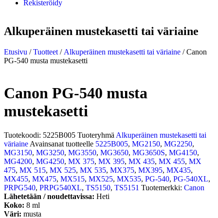
Rekisteröidy
Alkuperäinen mustekasetti tai väriaine
Etusivu
/
Tuotteet
/
Alkuperäinen mustekasetti tai väriaine
/ Canon
PG-540 musta mustekasetti
Canon PG-540 musta
mustekasetti
Tuotekoodi:
5225B005
Tuoteryhmä
Alkuperäinen mustekasetti tai
väriaine
Avainsanat tuotteelle
5225B005
,
MG2150
,
MG2250
,
MG3150
,
MG3250
,
MG3550
,
MG3650
,
MG3650S
,
MG4150
,
MG4200
,
MG4250
,
MX 375
,
MX 395
,
MX 435
,
MX 455
,
MX
475
,
MX 515
,
MX 525
,
MX 535
,
MX375
,
MX395
,
MX435
,
MX455
,
MX475
,
MX515
,
MX525
,
MX535
,
PG-540
,
PG-540XL
,
PRPG540
,
PRPG540XL
,
TS5150
,
TS5151
Tuotemerkki:
Canon
Lähetetään / noudettavissa:
Heti
Koko:
8 ml
Väri:
musta