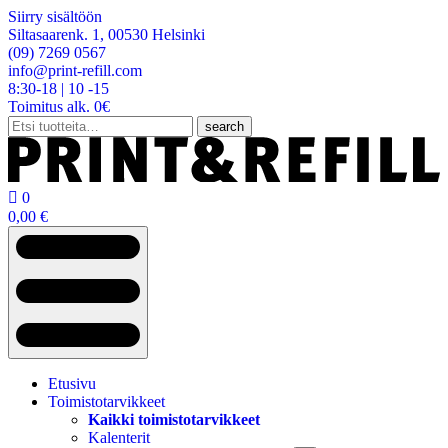
Siirry sisältöön
Siltasaarenk. 1, 00530 Helsinki
(09) 7269 0567
info@print-refill.com
8:30-18 | 10 -15
Toimitus alk. 0€
Etsi:
search

0
0,00
€
Etusivu
Toimistotarvikkeet
Kaikki toimistotarvikkeet
Kalenterit