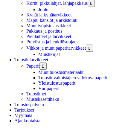
Kortit, pikkulahjat, lahjapakkaus

Joulu
Kynät ja kynätarvikkeet
Mapit, kansiot ja arkistointi
Muut työpistetarvikkeet
Pakkaus ja postitus
Pienlaitteet ja tarvikkeet
Puhdistus ja henkilösuojaus
Vihkot ja muut paperitarvikkeet

Muistikirjat
Tulostintarvikkeet
Paperit

Muut tulostusmateriaalit
Tulostinvalmistajien valokuvapaperit
Yleistulostuspaperit
Väripaperit
Tulostimet
Mustekasettihaku
Tulostuspalvelu
Tarjoukset
Myymälä
Ajankohtaista