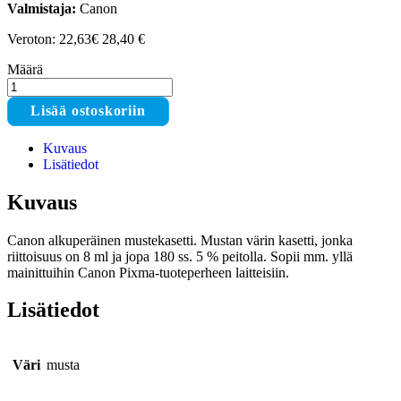
Valmistaja:
Canon
Veroton: 22,63€
28,40
€
Määrä
Canon
PG-
Lisää ostoskoriin
540
musta
Kuvaus
mustekasetti
Lisätiedot
määrä
Kuvaus
Canon alkuperäinen mustekasetti. Mustan värin kasetti, jonka
riittoisuus on 8 ml ja jopa 180 ss. 5 % peitolla. Sopii mm. yllä
mainittuihin Canon Pixma-tuoteperheen laitteisiin.
Lisätiedot
Väri
musta