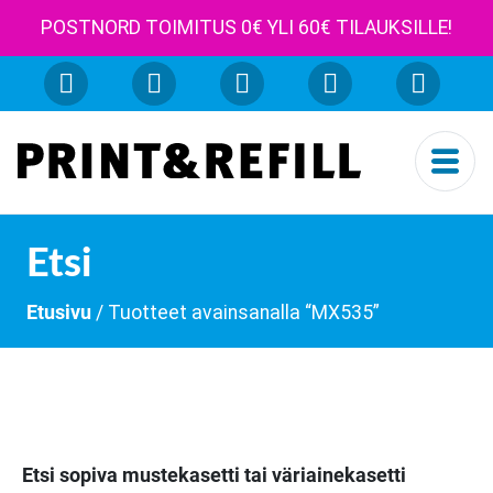
POSTNORD TOIMITUS 0€ YLI 60€ TILAUKSILLE!
Etsi
Etusivu
/ Tuotteet avainsanalla “MX535”
Etsi sopiva mustekasetti tai väriainekasetti