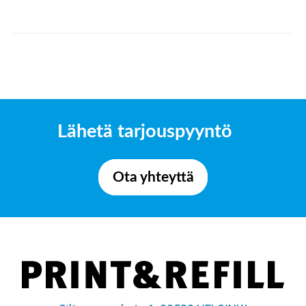
Lähetä tarjouspyyntö
Ota yhteyttä